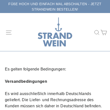
Direkt
FÜßE HOCH UND EINFACH MAL ABSCHALTEN - JETZT
zum
STRANDWEIN BESTELLEN!
Inhalt
E
Seitennavigation
Suc
Es gelten folgende Bedingungen:
Versandbedingungen
Es wird ausschließlich i
nnerhalb Deutschlands
geliefert.
Die Liefer- und Rechnungsadresse des
Kunden müssen sich daher in Deutschland befinden.