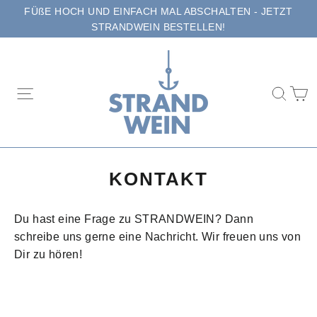
Direkt
FÜßE HOCH UND EINFACH MAL ABSCHALTEN - JETZT
zum
STRANDWEIN BESTELLEN!
Inhalt
E
Seitennavigation
Suc
KONTAKT
Du hast eine Frage zu STRANDWEIN? Dann
schreibe uns gerne eine Nachricht. Wir freuen uns von
Dir zu hören!