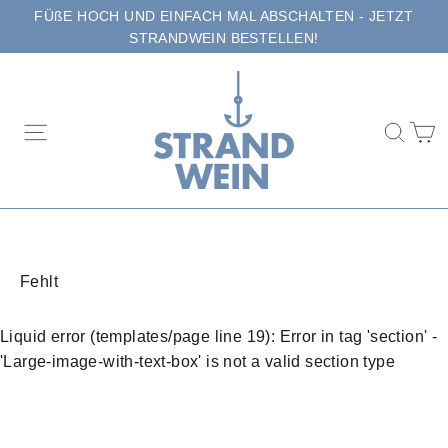
Direkt
FÜßE HOCH UND EINFACH MAL ABSCHALTEN - JETZT
zum
STRANDWEIN BESTELLEN!
Inhalt
E
Seitennavigation
Suc
Fehlt
Liquid error (templates/page line 19): Error in tag 'section' -
'Large-image-with-text-box' is not a valid section type